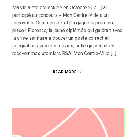
Ma vie a été bousculée en Octobre 2021, j’ai
participé au concours « Mon Centre-Ville a un
Incroyable Commerce » et j’ai gagné la première
place ! Florence, la jeune diplômée qui galérait avec
la crise sanitaire à trouver un poste correct en
adéquation avec mes envies, celle qui venait de
recevoir mes premiers RSA. Mon Centre-Ville […]
R
E
A
D
M
O
R
E
R
E
A
D
M
O
R
E