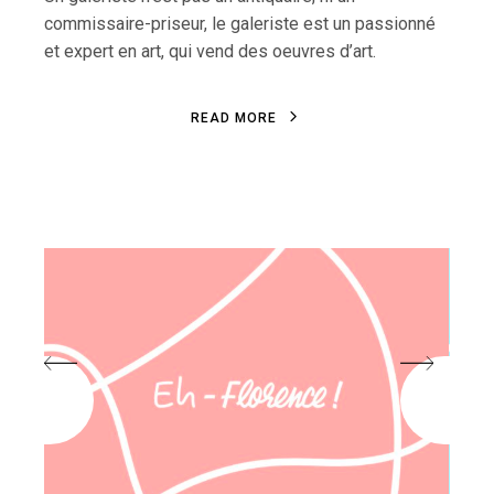
commissaire-priseur, le galeriste est un passionné
et expert en art, qui vend des oeuvres d’art.
R
E
A
D
M
O
R
E
R
E
A
D
M
O
R
E