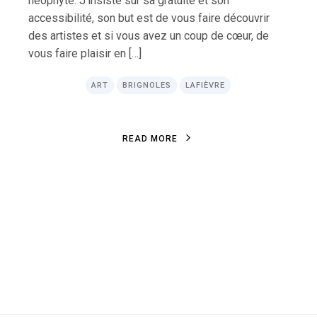
néophyte. J’insiste sur sa gratuité et son
accessibilité, son but est de vous faire découvrir
des artistes et si vous avez un coup de cœur, de
vous faire plaisir en […]
ART
BRIGNOLES
LAFIÈVRE
R
E
A
D
M
O
R
E
R
E
A
D
M
O
R
E