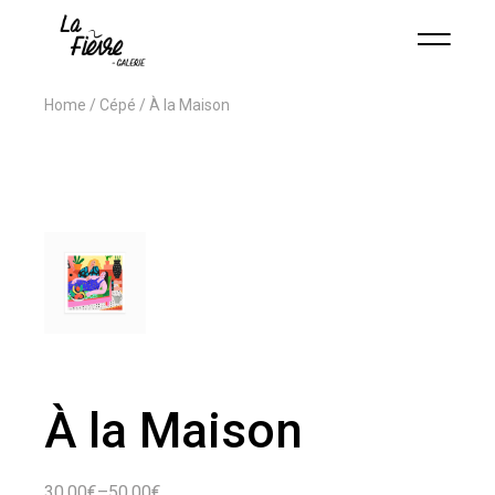
Home
Cépé
À la Maison
À la Maison
30.00
€
–
50.00
€