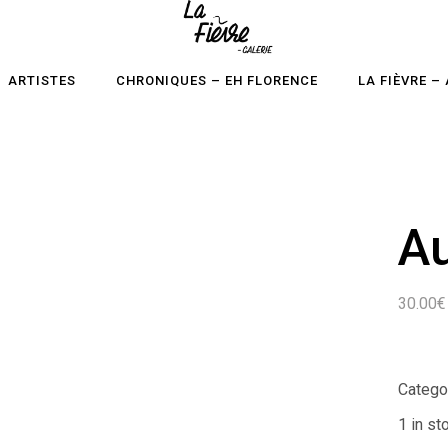
ARTISTES
CHRONIQUES – EH FLORENCE
LA FIÈVRE –
A
30.00
€
Catego
1 in st