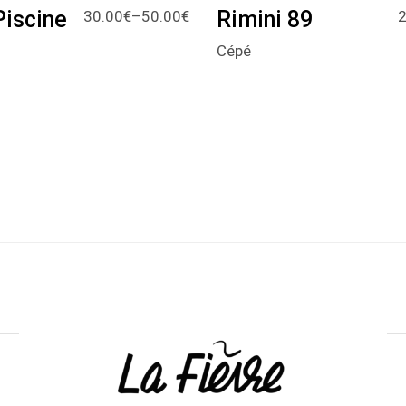
Piscine
Rimini 89
30.00
€
–
50.00
€
2
Cépé